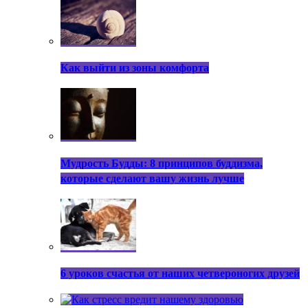
Как выйти из зоны комфорта
Мудрость Будды: 8 принципов буддизма,
которые сделают вашу жизнь лучше
6 уроков счастья от наших четвероногих друзей