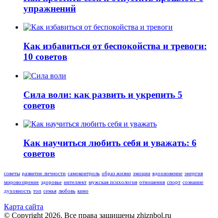
упражнений
Как избавиться от беспокойства и тревоги:
10 советов
Сила воли: как развить и укрепить 5
советов
Как научиться любить себя и уважать: 6
советов
советы
развитие личности
самоконтроль
образ жизни
эмоции
вдохновение
энергия
мировоззрение
здоровье
интеллект
мужская психология
отношения
спорт
сознание
духовность
топ
семья
любовь
кино
Карта сайта
© Copyright 2026, Все права защищены zhiznbol.ru