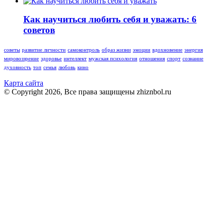
Как научиться любить себя и уважать: 6
советов
советы
развитие личности
самоконтроль
образ жизни
эмоции
вдохновение
энергия
мировоззрение
здоровье
интеллект
мужская психология
отношения
спорт
сознание
духовность
топ
семья
любовь
кино
Карта сайта
© Copyright 2026, Все права защищены zhiznbol.ru