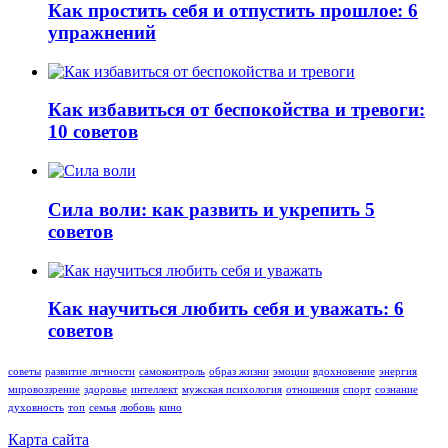
Как простить себя и отпустить прошлое: 6
упражнений
Как избавиться от беспокойства и тревоги:
10 советов
Сила воли: как развить и укрепить 5
советов
Как научиться любить себя и уважать: 6
советов
советы
развитие личности
самоконтроль
образ жизни
эмоции
вдохновение
энергия
мировоззрение
здоровье
интеллект
мужская психология
отношения
спорт
сознание
духовность
топ
семья
любовь
кино
Карта сайта